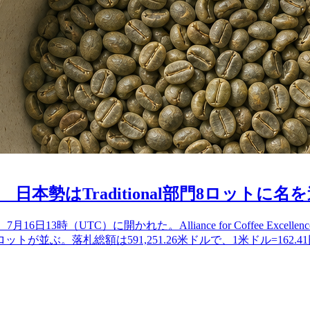
 日本勢はTraditional部門8ロットに名
16日13時（UTC）に開かれた。Alliance for Coffee Excellen
11ロットの計31ロットが並ぶ。落札総額は591,251.26米ドルで、1米ドル=