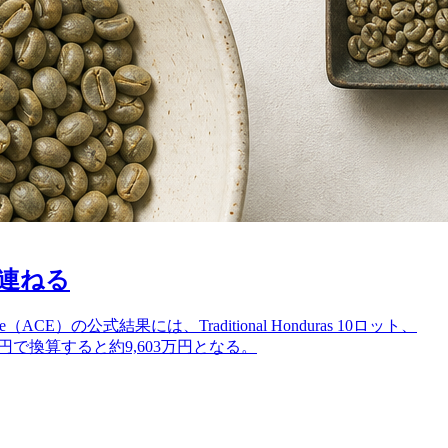
を連ねる
ce（ACE）の公式結果には、Traditional Honduras 10ロット、
162.41円で換算すると約9,603万円となる。